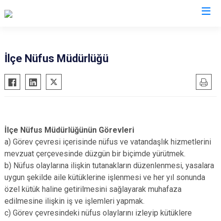
Sakarya
İlçe Nüfus Müdürlüğü
Akyazı
Pamukova
Ferizli
Sapanca
Geyve
Söğütlü
Hendek
Taraklı
İlçe Nüfus Müdürlüğünün Görevleri
Karapürçek
Adapazarı
a) Görev çevresi içerisinde nüfus ve vatandaşlık hizmetlerini
mevzuat çerçevesinde düzgün bir biçimde yürütmek.
Karasu
Arifiye
b) Nüfus olaylarına ilişkin tutanakların düzenlenmesi, yasalara
Kaynarca
Erenler
uygun şekilde aile kütüklerine işlenmesi ve her yıl sonunda
Kocaali
Serdivan
özel kütük haline getirilmesini sağlayarak muhafaza
edilmesine ilişkin iş ve işlemleri yapmak.
c) Görev çevresindeki nüfus olaylarını izleyip kütüklere