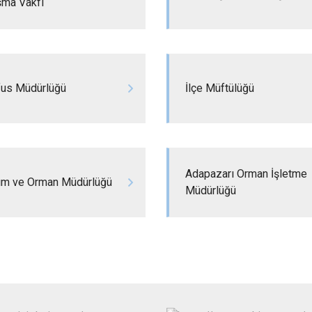
şma Vakfı
Karasu
Kaynarca
Kocaali
fus Müdürlüğü
İlçe Müftülüğü
Adapazarı Orman İşletme
rım ve Orman Müdürlüğü
Müdürlüğü