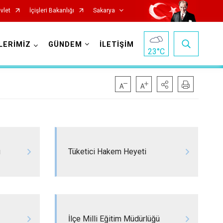
vlet
İçişleri Bakanlığı
Sakarya
LERİMİZ
GÜNDEM
İLETİŞİM
23
°C
Pamukova
ı
Tüketici Hakem Heyeti
Sapanca
Söğütlü
Taraklı
Adapazarı
İlçe Milli Eğitim Müdürlüğü