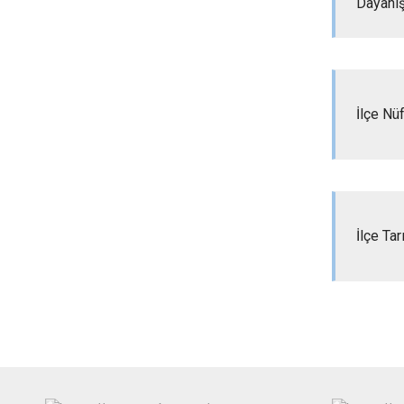
Dayanı
İlçe Nü
İlçe Ta