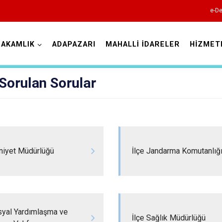
e-De
AKAMLIK
ADAPAZARI
MAHALLİ İDARELER
HİZMET
Sakarya
Sorulan Sorular
Akyazı
niyet Müdürlüğü
İlçe Jandarma Komutanlığ
Ferizli
Geyve
Hendek
syal Yardımlaşma ve
Karapürçek
İlçe Sağlık Müdürlüğü