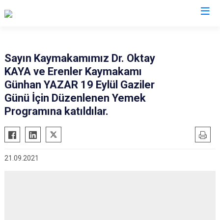
Sakarya
Sayın Kaymakamımız Dr. Oktay
KAYA ve Erenler Kaymakamı
Akyazı
Pamukova
Günhan YAZAR 19 Eylül Gaziler
Ferizli
Sapanca
Günü İçin Düzenlenen Yemek
Geyve
Söğütlü
Programına katıldılar.
Hendek
Taraklı
Karapürçek
Adapazarı
Karasu
Arifiye
21.09.2021
Kaynarca
Erenler
Kocaali
Serdivan